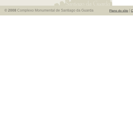
© 2008
Complexo Monumental de Santiago da Guarda
|
Plano do sítio
C