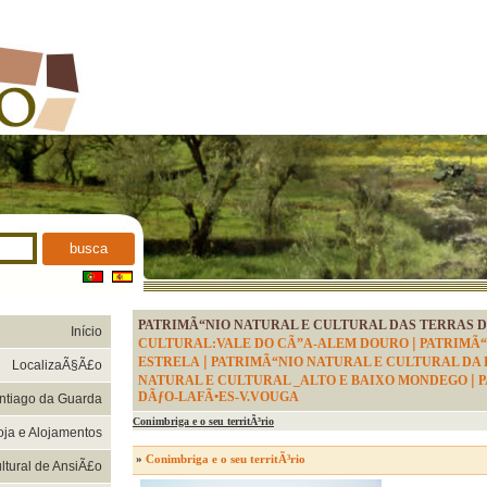
busca
PATRIMÃ“NIO NATURAL E CULTURAL DAS TERRAS D
Início
|
CULTURAL:VALE DO CÃ”A-ALEM DOURO
PATRIMÃ“
|
ESTRELA
PATRIMÃ“NIO NATURAL E CULTURAL DA 
LocalizaÃ§Ã£o
|
NATURAL E CULTURAL _ALTO E BAIXO MONDEGO
P
DÃƒO-LAFÃ•ES-V.VOUGA
tiago da Guarda
Conimbriga e o seu territÃ³rio
oja e Alojamentos
»
Conimbriga e o seu territÃ³rio
tural de AnsiÃ£o