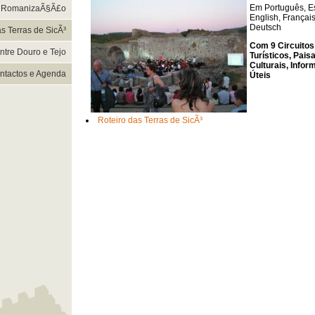
Em Português, E
da RomanizaÃ§Ã£o
English, Français,
Deutsch
s Terras de SicÃ³
Com 9 Circuitos
ntre Douro e Tejo
Turísticos, Pais
Culturais, Info
ntactos e Agenda
Úteis
Roteiro das Terras de SicÃ³