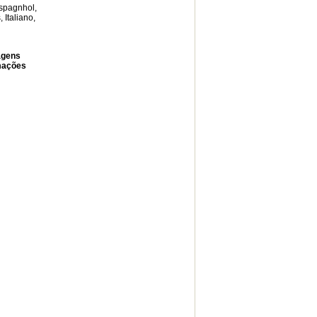
spagnhol,
 Italiano,
agens
rmações